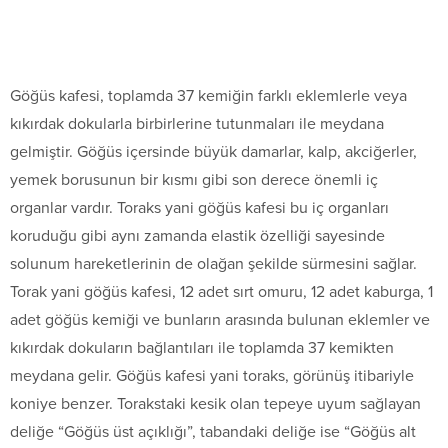
Göğüs kafesi, toplamda 37 kemiğin farklı eklemlerle veya
kıkırdak dokularla birbirlerine tutunmaları ile meydana
gelmiştir. Göğüs içersinde büyük damarlar, kalp, akciğerler,
yemek borusunun bir kısmı gibi son derece önemli iç
organlar vardır. Toraks yani göğüs kafesi bu iç organları
koruduğu gibi aynı zamanda elastik özelliği sayesinde
solunum hareketlerinin de olağan şekilde sürmesini sağlar.
Torak yani göğüs kafesi, 12 adet sırt omuru, 12 adet kaburga, 1
adet göğüs kemiği ve bunların arasında bulunan eklemler ve
kıkırdak dokuların bağlantıları ile toplamda 37 kemikten
meydana gelir. Göğüs kafesi yani toraks, görünüş itibariyle
koniye benzer. Torakstaki kesik olan tepeye uyum sağlayan
deliğe “Göğüs üst açıklığı”, tabandaki deliğe ise “Göğüs alt