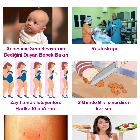
Annesinin Seni Seviyorum
Rektoskopi
Dediğini Duyan Bebek Bakın
Nasıl Duygulandı
Zayıflamak İsteyenlere
3 Günde 9 kilo verdiren
Harika Kilo Verme
karışım
Tavsiyeleri – Mutlaka
Okuyun!