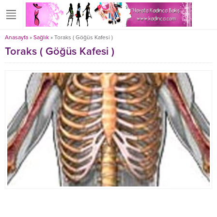
Anasayfa
»
Sağlık
»
Toraks ( Göğüs Kafesi )
Toraks ( Göğüs Kafesi )