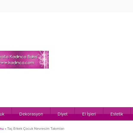
uk
Dekorasyon
Diyet
El İşleri
Estetik
onu
»
Taç Erkek Çocuk Nevresim Takımları