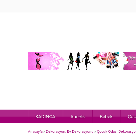
KADINCA
Annelik
Bebek
Çoc
Anasayfa
»
Dekorasyon, Ev Dekorasyonu
»
Çocuk Odası Dekorasy