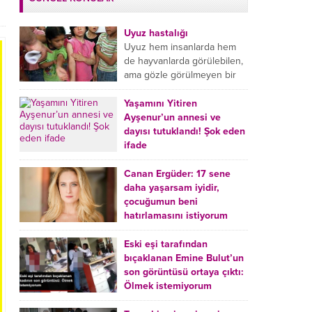
Uyuz hastalığı
Uyuz hem insanlarda hem
de hayvanlarda görülebilen,
ama gözle görülmeyen bir
tür mikroplu böcek
hastalığıdır. Uyuz hastalığı
Yaşamını Yitiren
(Urticaria), deride veya...
Ayşenur’un annesi ve
dayısı tutuklandı! Şok eden
ifade
Burdur’da yatağında ölü
bulunan Ayşenur Kazık’ın (2)
Canan Ergüder: 17 sene
annesi Kader Karadeniz (23)
daha yaşarsam iyidir,
ile dayısı Hızır Tunç
çocuğumun beni
Çetinkaya (19) tutuklandı.
hatırlamasını istiyorum
Çetinkaya, ifadesinde...
Kanser tedavisi gören ünlü
oyuncu Canan Ergüder,
Eski eşi tarafından
hastalık sürecini anlattı:
bıçaklanan Emine Bulut’un
Meme kanserine yakalanan
son görüntüsü ortaya çıktı:
ünlü oyuncu Canan Ergüder
Ölmek istemiyorum
aklıma ilk ölümün...
Kırıkkale’de eski eşi