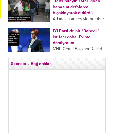
tarafından boğazından
Trans bireyin evine giren
bıçaklanan Emine Bulut’un
babasını defalarca
“Ben ölmek istemiyorum”
bıçaklayarak öldürdü
demesi ve yanında bulunan
Adana’da annesiyle beraber
10 yaşındaki kızının “Anne
takip ettiği babasının trans
lütfen...
bireyin evine girdiği gören
İYİ Parti’de bir “Bahçeli”
cani, babasını vücudunun
istifası daha: Evime
çeşitli yerlerinden
dönüyorum
bıçaklayarak öldürdü.
MHP Genel Başkanı Devlet
Adana’da bir...
Bahçeli’nin “geri dönün”
çağrısının ardından İYİ Parti
Sponsorlu Bağlantılar
Kepez İlçe Başkan Yardımcısı
Özgür Avcı “Evime
dönüyorum” deyip...