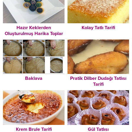
Hazır Keklerden
Kolay Tatlı Tarifi
Oluşturulmuş Harika Toplar
(Çikolatalı) Tarifi
Baklava
Pratik Dilber Dudağı Tatlısı
Tarifi
Krem Brule Tarifi
Gül Tatlısı