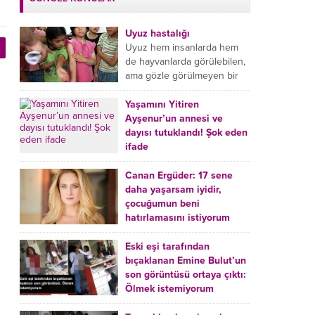
Uyuz hastalığı
Uyuz hem insanlarda hem
de hayvanlarda görülebilen,
ama gözle görülmeyen bir
tür mikroplu böcek
hastalığıdır. Uyuz hastalığı
Yaşamını Yitiren
(Urticaria), deride veya...
Ayşenur’un annesi ve
dayısı tutuklandı! Şok eden
ifade
Burdur’da yatağında ölü
bulunan Ayşenur Kazık’ın (2)
Canan Ergüder: 17 sene
annesi Kader Karadeniz (23)
daha yaşarsam iyidir,
ile dayısı Hızır Tunç
çocuğumun beni
Çetinkaya (19) tutuklandı.
hatırlamasını istiyorum
Çetinkaya, ifadesinde...
Kanser tedavisi gören ünlü
oyuncu Canan Ergüder,
Eski eşi tarafından
hastalık sürecini anlattı:
bıçaklanan Emine Bulut’un
Meme kanserine yakalanan
son görüntüsü ortaya çıktı:
ünlü oyuncu Canan Ergüder
Ölmek istemiyorum
aklıma ilk ölümün...
Kırıkkale’de eski eşi