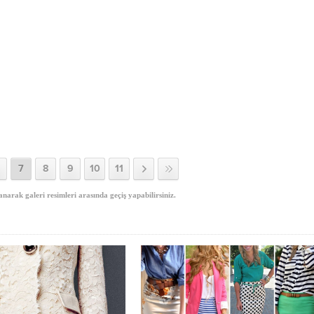
7
8
9
10
11
anarak galeri resimleri arasında geçiş yapabilirsiniz.