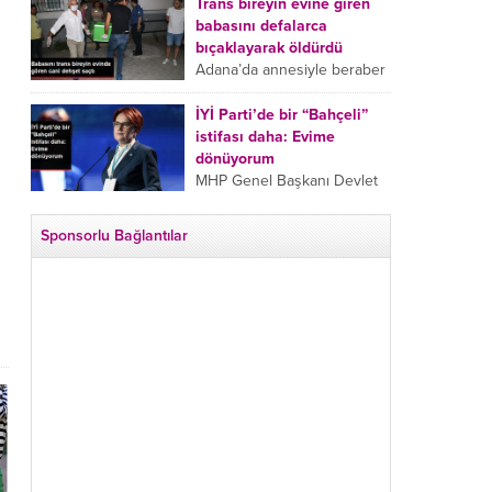
tarafından boğazından
Trans bireyin evine giren
bıçaklanan Emine Bulut’un
babasını defalarca
“Ben ölmek istemiyorum”
bıçaklayarak öldürdü
demesi ve yanında bulunan
Adana’da annesiyle beraber
10 yaşındaki kızının “Anne
takip ettiği babasının trans
lütfen...
bireyin evine girdiği gören
İYİ Parti’de bir “Bahçeli”
cani, babasını vücudunun
istifası daha: Evime
çeşitli yerlerinden
dönüyorum
bıçaklayarak öldürdü.
MHP Genel Başkanı Devlet
Adana’da bir...
Bahçeli’nin “geri dönün”
çağrısının ardından İYİ Parti
Sponsorlu Bağlantılar
Kepez İlçe Başkan Yardımcısı
Özgür Avcı “Evime
dönüyorum” deyip...