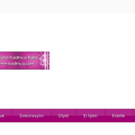
uk
Dekorasyon
Diyet
El İşleri
Estetik