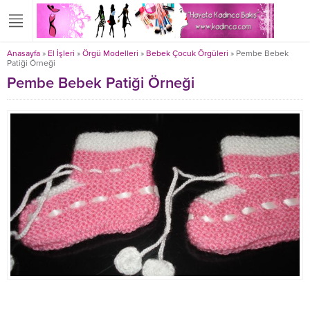
Anasayfa
»
El İşleri
»
Örgü Modelleri
»
Bebek Çocuk Örgüleri
»
Pembe Bebek
Patiği Örneği
Pembe Bebek Patiği Örneği