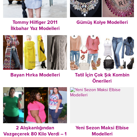
Tommy Hilfiger 2011
Gümüş Kolye Modelleri
İlkbahar Yaz Modelleri
Bayan Hırka Modelleri
Tatil İçin Çok Şık Kombin
Önerileri
2 Alışkanlığından
Yeni Sezon Maksi Elbise
Vazgeçerek 80 Kilo Verdi – 1
Modelleri