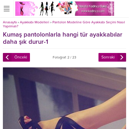
Anasayfa
»
Ayakkabı Modelleri
»
Pantolon Modeline Göre Ayakkabı Seçimi Nasıl
Yapılmalı?
Kumaş pantolonlarla hangi tür ayakkabılar
daha şık durur-1
Önceki
Sonraki
Fotoğraf: 2 / 23