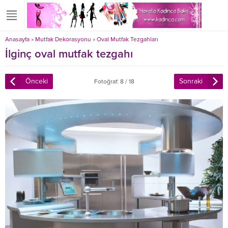
Anasayfa
»
Mutfak Dekorasyonu
»
Oval Mutfak Tezgahları
İlginç oval mutfak tezgahı
Önceki
Sonraki
Fotoğraf: 8 / 18