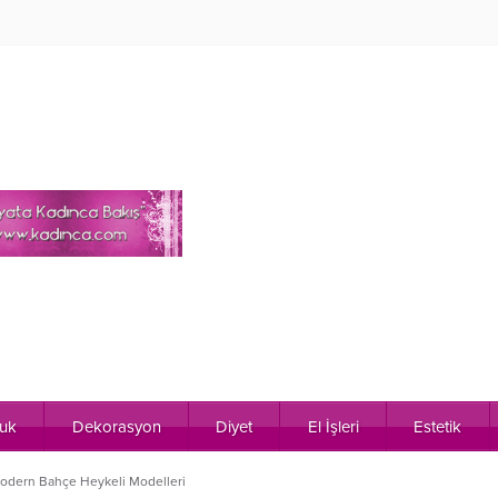
uk
Dekorasyon
Diyet
El İşleri
Estetik
odern Bahçe Heykeli Modelleri