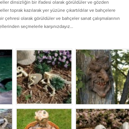
eller dinsizliğin bir ifadesi olarak görüldüler ve gözden
ller toprak kazılarak yer yüzüne çıkartıldılar ve bahçelere
bir çehresi olarak görüldüler ve bahçeler sanat çalışmalarının
llerinden seçmelerle karşınızdayız…