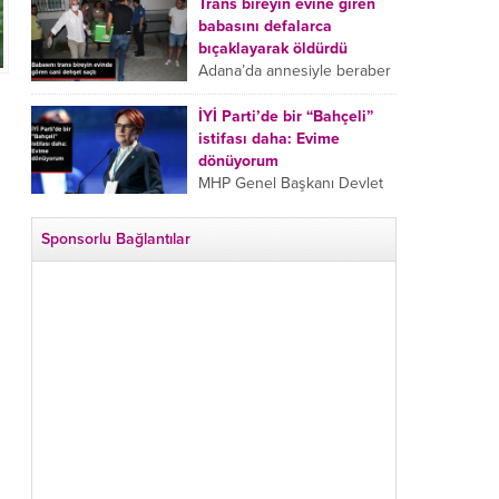
tarafından boğazından
Trans bireyin evine giren
bıçaklanan Emine Bulut’un
babasını defalarca
“Ben ölmek istemiyorum”
bıçaklayarak öldürdü
demesi ve yanında bulunan
Adana’da annesiyle beraber
10 yaşındaki kızının “Anne
takip ettiği babasının trans
lütfen...
bireyin evine girdiği gören
İYİ Parti’de bir “Bahçeli”
cani, babasını vücudunun
istifası daha: Evime
çeşitli yerlerinden
dönüyorum
bıçaklayarak öldürdü.
MHP Genel Başkanı Devlet
Adana’da bir...
Bahçeli’nin “geri dönün”
çağrısının ardından İYİ Parti
Sponsorlu Bağlantılar
Kepez İlçe Başkan Yardımcısı
Özgür Avcı “Evime
dönüyorum” deyip...