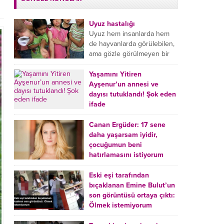
Uyuz hastalığı
Uyuz hem insanlarda hem
de hayvanlarda görülebilen,
ama gözle görülmeyen bir
tür mikroplu böcek
hastalığıdır. Uyuz hastalığı
Yaşamını Yitiren
(Urticaria), deride veya...
Ayşenur’un annesi ve
dayısı tutuklandı! Şok eden
ifade
Burdur’da yatağında ölü
bulunan Ayşenur Kazık’ın (2)
Canan Ergüder: 17 sene
annesi Kader Karadeniz (23)
daha yaşarsam iyidir,
ile dayısı Hızır Tunç
çocuğumun beni
Çetinkaya (19) tutuklandı.
hatırlamasını istiyorum
Çetinkaya, ifadesinde...
Kanser tedavisi gören ünlü
oyuncu Canan Ergüder,
Eski eşi tarafından
hastalık sürecini anlattı:
bıçaklanan Emine Bulut’un
Meme kanserine yakalanan
son görüntüsü ortaya çıktı:
ünlü oyuncu Canan Ergüder
Ölmek istemiyorum
aklıma ilk ölümün...
Kırıkkale’de eski eşi