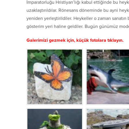
İmparatorluğu Hristiyan’lığı kabul ettiğinde bu heyk
uzaklaştırıldılar. Rönesans döneminde bu ayni heyke
yeniden yerleştirildiler. Heykeller o zaman sanatın 
gösterim yeri haline geldiler. Bugün günümüz mode
Galerimizi gezmek için, küçük fotolara tıklayın.