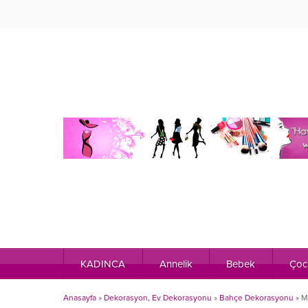
KADINCA
Annelik
Bebek
Çoc
Anasayfa
»
Dekorasyon, Ev Dekorasyonu
»
Bahçe Dekorasyonu
»
M