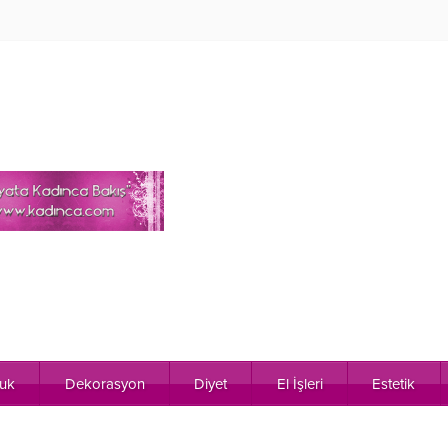
uk
Dekorasyon
Diyet
El İşleri
Estetik