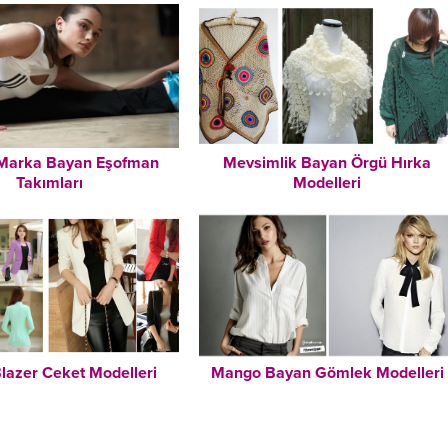
Marka Bayan Eşofman
Mevsimlik Bayan Örgü Hırka
Takımları
Modelleri
Blazer Ceket Modelleri
Mango Bayan Gömlek Modelleri