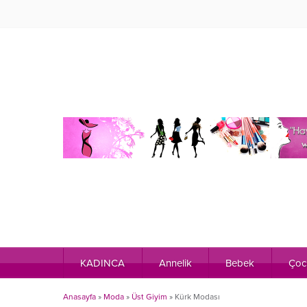
KADINCA
Annelik
Bebek
Çoc
Anasayfa
»
Moda
»
Üst Giyim
»
Kürk Modası