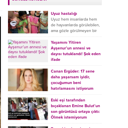
Uyuz hastalığı
Uyuz hem insanlarda hem
de hayvanlarda görülebilen,
ama gözle görülmeyen bir
tür mikroplu böcek
hastalığıdır. Uyuz hastalığı
Yaşamını Yitiren
(Urticaria), deride veya...
Ayşenur’un annesi ve
dayısı tutuklandı! Şok eden
ifade
Burdur’da yatağında ölü
bulunan Ayşenur Kazık’ın (2)
Canan Ergüder: 17 sene
annesi Kader Karadeniz (23)
daha yaşarsam iyidir,
ile dayısı Hızır Tunç
çocuğumun beni
Çetinkaya (19) tutuklandı.
hatırlamasını istiyorum
Çetinkaya, ifadesinde...
Kanser tedavisi gören ünlü
oyuncu Canan Ergüder,
Eski eşi tarafından
hastalık sürecini anlattı:
bıçaklanan Emine Bulut’un
Meme kanserine yakalanan
son görüntüsü ortaya çıktı:
ünlü oyuncu Canan Ergüder
Ölmek istemiyorum
aklıma ilk ölümün...
Kırıkkale’de eski eşi