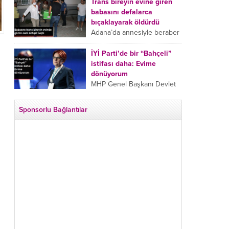
tarafından boğazından
Trans bireyin evine giren
bıçaklanan Emine Bulut’un
babasını defalarca
“Ben ölmek istemiyorum”
bıçaklayarak öldürdü
demesi ve yanında bulunan
Adana’da annesiyle beraber
10 yaşındaki kızının “Anne
takip ettiği babasının trans
lütfen...
bireyin evine girdiği gören
İYİ Parti’de bir “Bahçeli”
cani, babasını vücudunun
istifası daha: Evime
çeşitli yerlerinden
dönüyorum
bıçaklayarak öldürdü.
MHP Genel Başkanı Devlet
Adana’da bir...
Bahçeli’nin “geri dönün”
çağrısının ardından İYİ Parti
Sponsorlu Bağlantılar
Kepez İlçe Başkan Yardımcısı
Özgür Avcı “Evime
dönüyorum” deyip...