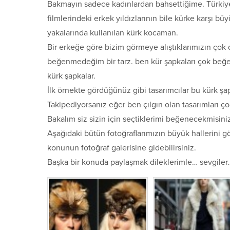
Bakmayın sadece kadınlardan bahsettiğime. Türkiye
filmlerindeki erkek yıldızlarının bile kürke karşı b
yakalarında kullanılan kürk kocaman.
Bir erkeğe göre bizim görmeye alıştıklarımızın çok
beğenmedeğim bir tarz. ben kür şapkaları çok beğe
kürk şapkalar.
İlk örnekte gördüğünüz gibi tasarımcılar bu kürk ş
Takipediyorsanız eğer ben çılgın olan tasarımları ç
Bakalım siz sizin için seçtiklerimi beğenecekmisini
Aşağıdaki bütün fotoğraflarımızın büyük hallerini gö
konunun fotoğraf galerisine gidebilirsiniz.
Başka bir konuda paylaşmak dileklerimle… sevgiler