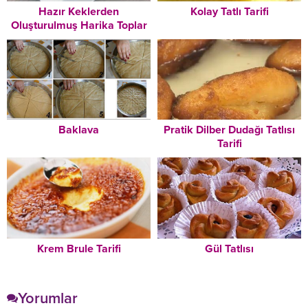
Hazır Keklerden
Kolay Tatlı Tarifi
Oluşturulmuş Harika Toplar
(Çikolatalı) Tarifi
Baklava
Pratik Dilber Dudağı Tatlısı
Tarifi
Krem Brule Tarifi
Gül Tatlısı
Yorumlar