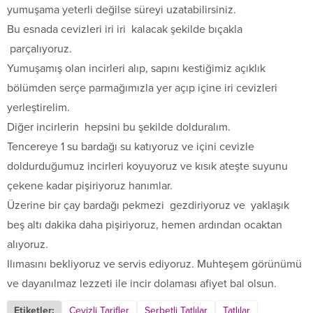
yumuşama yeterli değilse süreyi uzatabilirsiniz.
Bu esnada cevizleri iri iri kalacak şekilde bıçakla
parçalıyoruz.
Yumuşamış olan incirleri alıp, sapını kestiğimiz açıklık
bölümden serçe parmağımızla yer açıp içine iri cevizleri
yerleştirelim.
Diğer incirlerin hepsini bu şekilde dolduralım.
Tencereye 1 su bardağı su katıyoruz ve içini cevizle
doldurduğumuz incirleri koyuyoruz ve kısık ateşte suyunu
çekene kadar pişiriyoruz hanımlar.
Üzerine bir çay bardağı pekmezi gezdiriyoruz ve yaklaşık
beş altı dakika daha pişiriyoruz, hemen ardından ocaktan
alıyoruz.
Ilımasını bekliyoruz ve servis ediyoruz. Muhteşem görünümü
ve dayanılmaz lezzeti ile incir dolaması afiyet bal olsun.
Etiketler:
Cevizli Tarifler
Şerbetli Tatlılar
Tatlılar