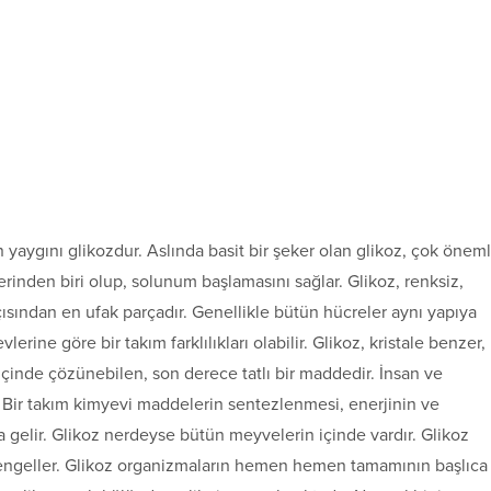
n yaygını glikozdur. Aslında basit bir şeker olan glikoz, çok öneml
erinden biri olup, solunum başlamasını sağlar. Glikoz, renksiz,
çısından en ufak parçadır. Genellikle bütün hücreler aynı yapıya
lerine göre bir takım farklılıkları olabilir. Glikoz, kristale benzer,
çinde çözünebilen, son derece tatlı bir maddedir. İnsan ve
 Bir takım kimyevi maddelerin sentezlenmesi, enerjinin ve
a gelir. Glikoz nerdeyse bütün meyvelerin içinde vardır. Glikoz
ı engeller. Glikoz organizmaların hemen hemen tamamının başlıca