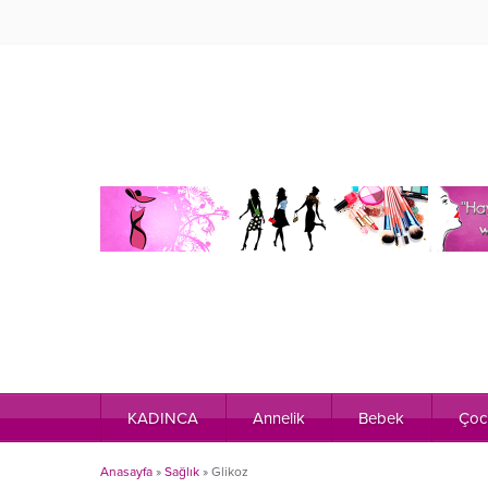
KADINCA
Annelik
Bebek
Çoc
Anasayfa
»
Sağlık
»
Glikoz