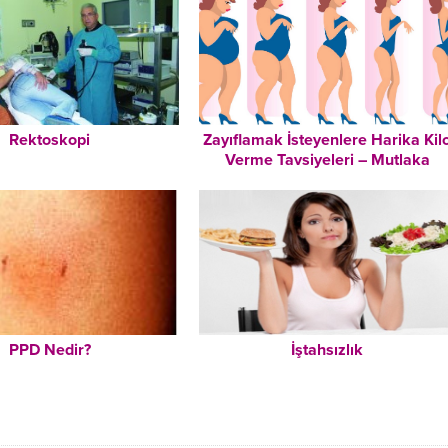
Rektoskopi
Zayıflamak İsteyenlere Harika Kil
Verme Tavsiyeleri – Mutlaka
Okuyun!
PPD Nedir?
İştahsızlık