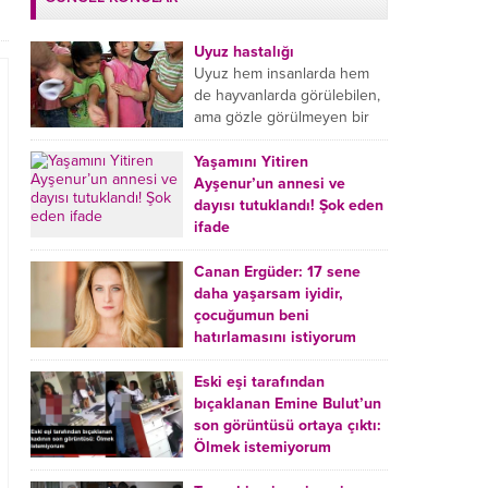
Uyuz hastalığı
Uyuz hem insanlarda hem
de hayvanlarda görülebilen,
ama gözle görülmeyen bir
tür mikroplu böcek
hastalığıdır. Uyuz hastalığı
Yaşamını Yitiren
(Urticaria), deride veya...
Ayşenur’un annesi ve
dayısı tutuklandı! Şok eden
ifade
Burdur’da yatağında ölü
bulunan Ayşenur Kazık’ın (2)
Canan Ergüder: 17 sene
annesi Kader Karadeniz (23)
daha yaşarsam iyidir,
ile dayısı Hızır Tunç
çocuğumun beni
Çetinkaya (19) tutuklandı.
hatırlamasını istiyorum
Çetinkaya, ifadesinde...
Kanser tedavisi gören ünlü
oyuncu Canan Ergüder,
Eski eşi tarafından
hastalık sürecini anlattı:
bıçaklanan Emine Bulut’un
Meme kanserine yakalanan
son görüntüsü ortaya çıktı:
ünlü oyuncu Canan Ergüder
Ölmek istemiyorum
aklıma ilk ölümün...
Kırıkkale’de eski eşi