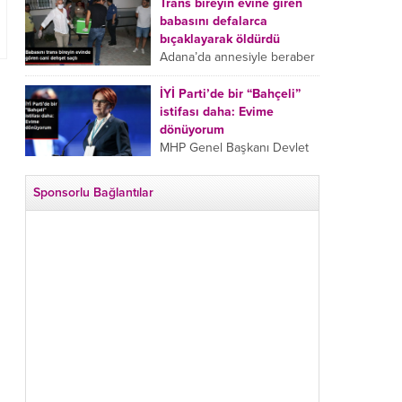
tarafından boğazından
Trans bireyin evine giren
bıçaklanan Emine Bulut’un
babasını defalarca
“Ben ölmek istemiyorum”
bıçaklayarak öldürdü
demesi ve yanında bulunan
Adana’da annesiyle beraber
10 yaşındaki kızının “Anne
takip ettiği babasının trans
lütfen...
bireyin evine girdiği gören
İYİ Parti’de bir “Bahçeli”
cani, babasını vücudunun
istifası daha: Evime
çeşitli yerlerinden
dönüyorum
bıçaklayarak öldürdü.
MHP Genel Başkanı Devlet
Adana’da bir...
Bahçeli’nin “geri dönün”
çağrısının ardından İYİ Parti
Sponsorlu Bağlantılar
Kepez İlçe Başkan Yardımcısı
Özgür Avcı “Evime
dönüyorum” deyip...