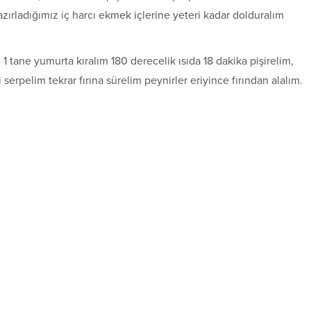
hazırladığımız iç harcı ekmek içlerine yeteri kadar dolduralım
e 1 tane yumurta kıralım 180 derecelik ısıda 18 dakika pişirelim,
 serpelim tekrar fırına sürelim peynirler eriyince fırından alalım.