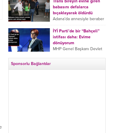
tarafından boğazından
Trans bireyin evine giren
bıçaklanan Emine Bulut’un
babasını defalarca
“Ben ölmek istemiyorum”
bıçaklayarak öldürdü
demesi ve yanında bulunan
Adana’da annesiyle beraber
10 yaşındaki kızının “Anne
takip ettiği babasının trans
lütfen...
bireyin evine girdiği gören
İYİ Parti’de bir “Bahçeli”
cani, babasını vücudunun
istifası daha: Evime
çeşitli yerlerinden
dönüyorum
bıçaklayarak öldürdü.
MHP Genel Başkanı Devlet
Adana’da bir...
Bahçeli’nin “geri dönün”
çağrısının ardından İYİ Parti
Sponsorlu Bağlantılar
Kepez İlçe Başkan Yardımcısı
Özgür Avcı “Evime
dönüyorum” deyip...
e