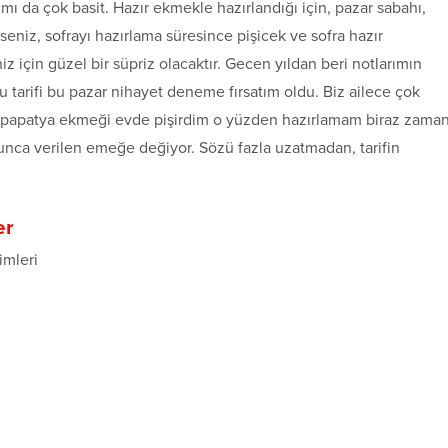
mı da çok basit. Hazır ekmekle hazırlandığı için, pazar sabahı,
eniz, sofrayı hazırlama süresince pişicek ve sofra hazır
z için güzel bir süpriz olacaktır. Gecen yıldan beri notlarımın
 tarifi bu pazar nihayet deneme fırsatım oldu. Biz ailece çok
n papatya ekmeği evde pişirdim o yüzden hazırlamam biraz zama
olunca verilen emeğe değiyor. Sözü fazla uzatmadan, tarifin
er
imleri