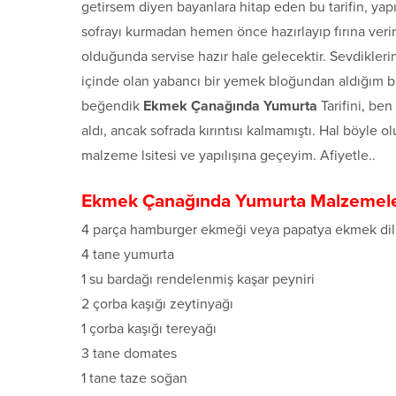
getirsem diyen bayanlara hitap eden bu tarifin, yapı
sofrayı kurmadan hemen önce hazırlayıp fırına verirs
olduğunda servise hazır hale gelecektir. Sevdiklerini
içinde olan yabancı bir yemek bloğundan aldığım bu
beğendik
Ekmek Çanağında Yumurta
Tarifini, be
aldı, ancak sofrada kırıntısı kalmamıştı. Hal böyle 
malzeme lsitesi ve yapılışına geçeyim. Afiyetle..
Ekmek Çanağında Yumurta Malzemel
4 parça hamburger ekmeği veya papatya ekmek dil
4 tane yumurta
1 su bardağı rendelenmiş kaşar peyniri
2 çorba kaşığı zeytinyağı
1 çorba kaşığı tereyağı
3 tane domates
1 tane taze soğan