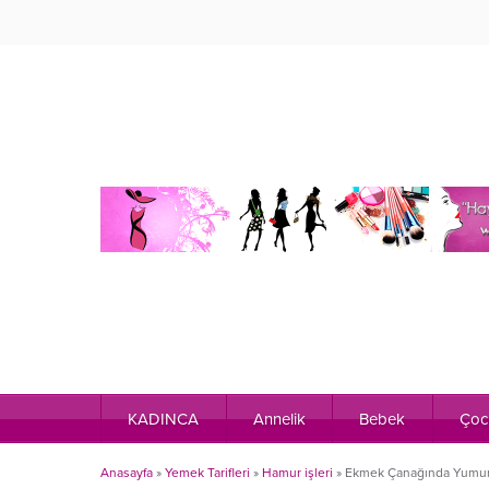
KADINCA
Annelik
Bebek
Çoc
Anasayfa
»
Yemek Tarifleri
»
Hamur işleri
»
Ekmek Çanağında Yumur