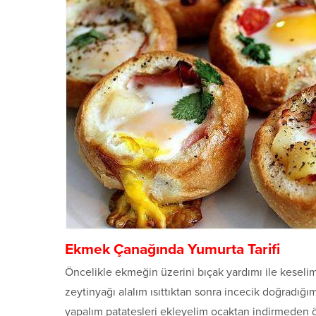
Ekmek Çanağında Yumurta Tarifi
Öncelikle ekmeğin üzerini bıçak yardımı ile keselim 
zeytinyağı alalım ısıttıktan sonra incecik doğradığı
yapalım patatesleri ekleyelim ocaktan indirmeden önce