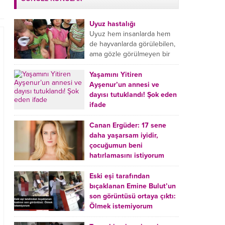
Uyuz hastalığı
Uyuz hem insanlarda hem
de hayvanlarda görülebilen,
ama gözle görülmeyen bir
tür mikroplu böcek
hastalığıdır. Uyuz hastalığı
Yaşamını Yitiren
(Urticaria), deride veya...
Ayşenur’un annesi ve
dayısı tutuklandı! Şok eden
ifade
Burdur’da yatağında ölü
bulunan Ayşenur Kazık’ın (2)
Canan Ergüder: 17 sene
annesi Kader Karadeniz (23)
daha yaşarsam iyidir,
ile dayısı Hızır Tunç
çocuğumun beni
Çetinkaya (19) tutuklandı.
hatırlamasını istiyorum
Çetinkaya, ifadesinde...
Kanser tedavisi gören ünlü
oyuncu Canan Ergüder,
Eski eşi tarafından
hastalık sürecini anlattı:
bıçaklanan Emine Bulut’un
Meme kanserine yakalanan
son görüntüsü ortaya çıktı:
ünlü oyuncu Canan Ergüder
Ölmek istemiyorum
aklıma ilk ölümün...
Kırıkkale’de eski eşi