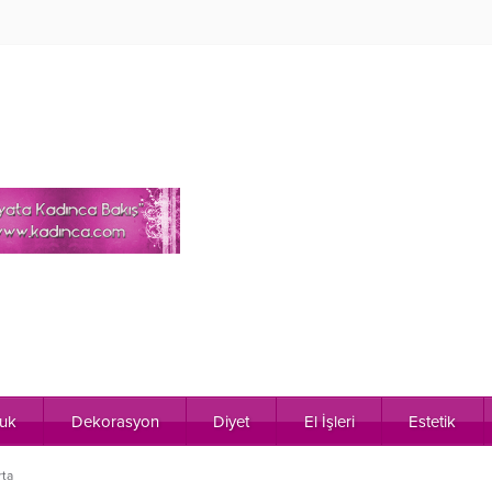
uk
Dekorasyon
Diyet
El İşleri
Estetik
ta