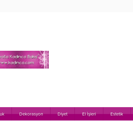
uk
Dekorasyon
Diyet
El İşleri
Estetik