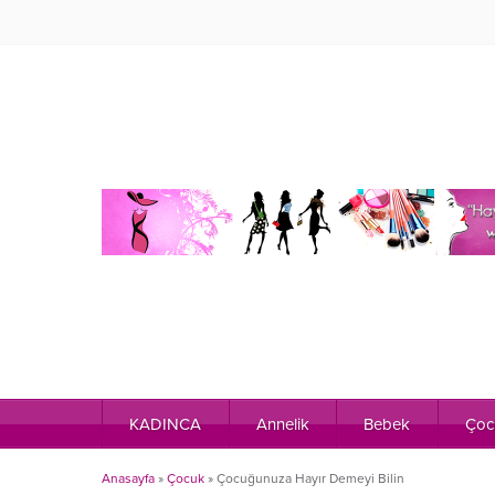
KADINCA
Annelik
Bebek
Çoc
Anasayfa
»
Çocuk
»
Çocuğunuza Hayır Demeyi Bilin