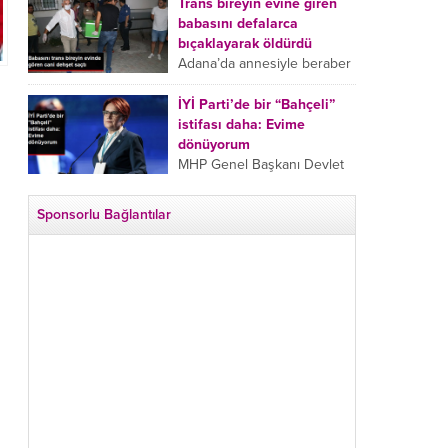
tarafından boğazından
Trans bireyin evine giren
bıçaklanan Emine Bulut’un
babasını defalarca
“Ben ölmek istemiyorum”
bıçaklayarak öldürdü
demesi ve yanında bulunan
Adana’da annesiyle beraber
10 yaşındaki kızının “Anne
takip ettiği babasının trans
lütfen...
bireyin evine girdiği gören
İYİ Parti’de bir “Bahçeli”
cani, babasını vücudunun
istifası daha: Evime
çeşitli yerlerinden
dönüyorum
bıçaklayarak öldürdü.
MHP Genel Başkanı Devlet
Adana’da bir...
Bahçeli’nin “geri dönün”
çağrısının ardından İYİ Parti
Sponsorlu Bağlantılar
Kepez İlçe Başkan Yardımcısı
Özgür Avcı “Evime
dönüyorum” deyip...