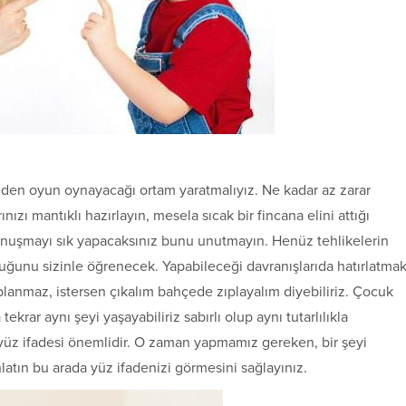
en oyun oynayacağı ortam yaratmalıyız. Ne kadar az zarar
nızı mantıklı hazırlayın, mesela sıcak bir fincana elini attığı
konuşmayı sık yapacaksınız bunu unutmayın. Henüz tehlikelerin
duğunu sizinle öğrenecek. Yapabileceği davranışlarıda hatırlatma
ıplanmaz, istersen çıkalım bahçede zıplayalım diyebiliriz. Çocuk
ekrar aynı şeyi yaşayabiliriz sabırlı olup aynı tutarlılıkla
yüz ifadesi önemlidir. O zaman yapmamız gereken, bir şeyi
latın bu arada yüz ifadenizi görmesini sağlayınız.