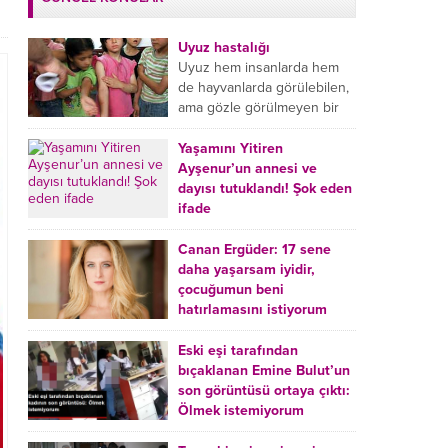
Uyuz hastalığı
Uyuz hem insanlarda hem
de hayvanlarda görülebilen,
ama gözle görülmeyen bir
tür mikroplu böcek
hastalığıdır. Uyuz hastalığı
Yaşamını Yitiren
(Urticaria), deride veya...
Ayşenur’un annesi ve
dayısı tutuklandı! Şok eden
ifade
Burdur’da yatağında ölü
bulunan Ayşenur Kazık’ın (2)
Canan Ergüder: 17 sene
annesi Kader Karadeniz (23)
daha yaşarsam iyidir,
ile dayısı Hızır Tunç
çocuğumun beni
Çetinkaya (19) tutuklandı.
hatırlamasını istiyorum
Çetinkaya, ifadesinde...
Kanser tedavisi gören ünlü
oyuncu Canan Ergüder,
Eski eşi tarafından
hastalık sürecini anlattı:
bıçaklanan Emine Bulut’un
Meme kanserine yakalanan
son görüntüsü ortaya çıktı:
ünlü oyuncu Canan Ergüder
Ölmek istemiyorum
aklıma ilk ölümün...
Kırıkkale’de eski eşi