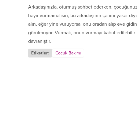
Arkadaşınızla, oturmuş sohbet ederken, çocuğunuzu
hayır vurmamalısın, bu arkadaşının çanını yakar diy
alın, eğer yine vuruyorsa, onu oradan alıp eve gid
görülmüyor. Vurmak, onun vurmayı kabul edilebilir b
davranıştır.
Etiketler:
Çocuk Bakımı