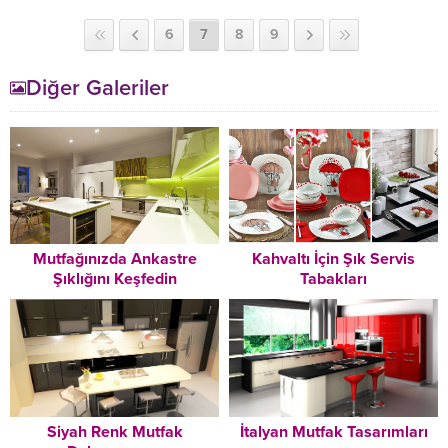
6
7
8
9
Diğer Galeriler
Mutfağınızda Ankastre
Kahvaltı İçin Şık Servis
Şıklığını Keşfedin
Tabakları
Siyah Renk Mutfak
İtalyan Mutfak Tasarımları