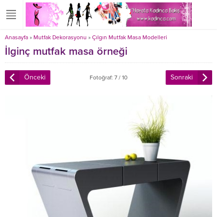
Anasayfa
»
Mutfak Dekorasyonu
»
Çılgın Mutfak Masa Modelleri
İlginç mutfak masa örneği
Önceki
Sonraki
Fotoğraf: 7 / 10