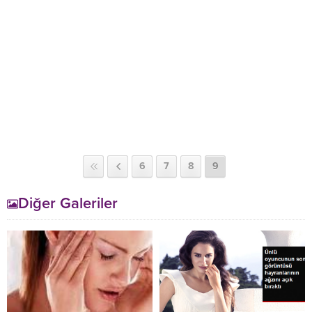
6
7
8
9
Diğer Galeriler