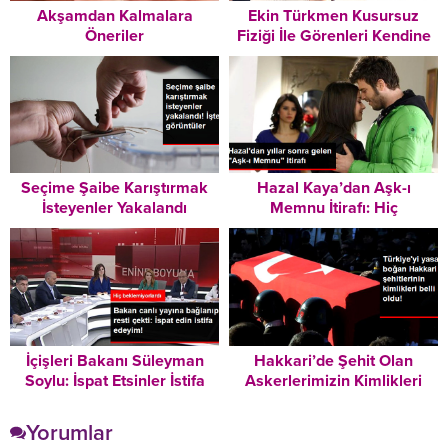
Akşamdan Kalmalara
Ekin Türkmen Kusursuz
Öneriler
Fiziği İle Görenleri Kendine
hayran Bıraktı
Seçime Şaibe Karıştırmak
Hazal Kaya’dan Aşk-ı
İsteyenler Yakalandı
Memnu İtirafı: Hiç
Uyumadığım Bir Seneydi
İçişleri Bakanı Süleyman
Hakkari’de Şehit Olan
Soylu: İspat Etsinler İstifa
Askerlerimizin Kimlikleri
Etmeyen Namerttir
Belli Oldu
Yorumlar