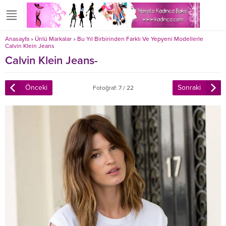
Anasayfa
»
Ünlü Markalar
»
Bu Yıl Birbirinden Farklı Ve Yepyeni Modellerle
Calvin Klein Jeans
Calvin Klein Jeans-
Önceki
Sonraki
Fotoğraf: 7 / 22