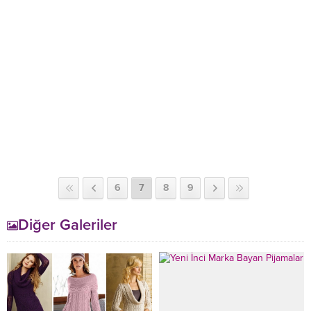
6
7
8
9
Diğer Galeriler