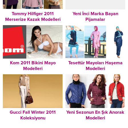
Tommy Hilfiger 2011
Yeni İnci Marka Bayan
Merserize Kazak Modelleri
Pijamalar
Kom 2011 Bikini Mayo
Tesettür Mayoları Haşema
Modelleri
Modelleri
Gucci Fall Winter 2011
Yeni Sezonun En Şık Anorak
Koleksiyonu
Modelleri