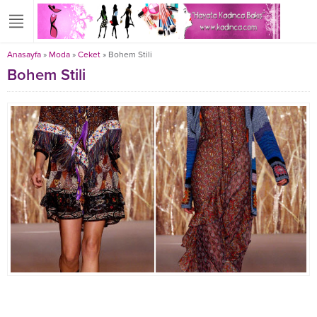
Anasayfa
»
Moda
»
Ceket
»
Bohem Stili
Bohem Stili