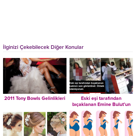
İlginizi Çekebilecek Diğer Konular
2011 Tony Bowls Gelinlikleri
Eski eşi tarafından
bıçaklanan Emine Bulut’un
son görüntüsü ortaya çıktı:
Ölmek istemiyorum