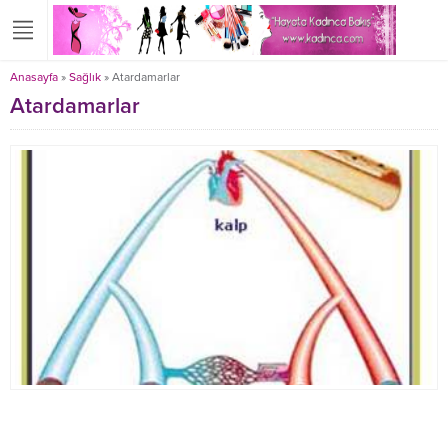
Anasayfa
»
Sağlık
»
Atardamarlar
Atardamarlar