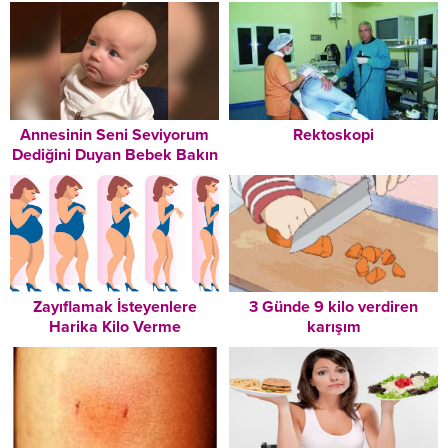
Annesinin Seni Seviyorum
Rektoskopi
Dediğini Duyan Bebek Bakın
Nasıl Duygulandı
Zayıflamak İsteyenlere
3 Günde 9 kilo verdiren
Harika Kilo Verme
karışım
Tavsiyeleri – Mutlaka
Okuyun!