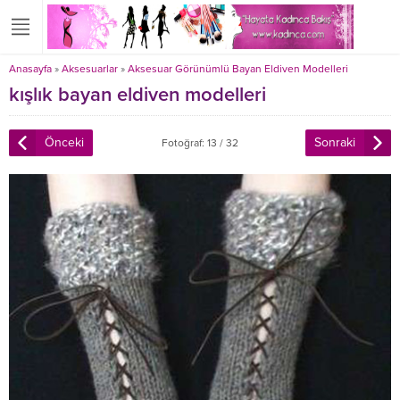
Anasayfa
»
Aksesuarlar
»
Aksesuar Görünümlü Bayan Eldiven Modelleri
kışlık bayan eldiven modelleri
Önceki
Sonraki
Fotoğraf: 13 / 32