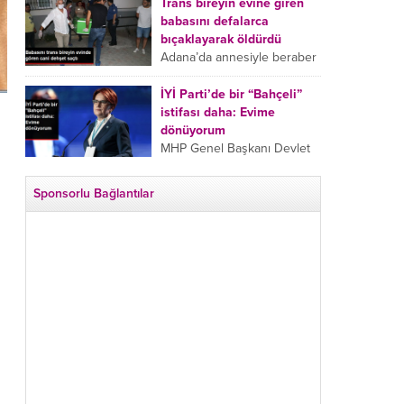
tarafından boğazından
Trans bireyin evine giren
bıçaklanan Emine Bulut’un
babasını defalarca
“Ben ölmek istemiyorum”
bıçaklayarak öldürdü
demesi ve yanında bulunan
Adana’da annesiyle beraber
10 yaşındaki kızının “Anne
takip ettiği babasının trans
lütfen...
bireyin evine girdiği gören
İYİ Parti’de bir “Bahçeli”
cani, babasını vücudunun
istifası daha: Evime
çeşitli yerlerinden
dönüyorum
bıçaklayarak öldürdü.
MHP Genel Başkanı Devlet
Adana’da bir...
Bahçeli’nin “geri dönün”
çağrısının ardından İYİ Parti
Sponsorlu Bağlantılar
Kepez İlçe Başkan Yardımcısı
Özgür Avcı “Evime
dönüyorum” deyip...