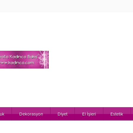
uk
Dekorasyon
Diyet
El İşleri
Estetik