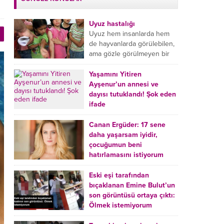
Uyuz hastalığı
Uyuz hem insanlarda hem
de hayvanlarda görülebilen,
ama gözle görülmeyen bir
tür mikroplu böcek
hastalığıdır. Uyuz hastalığı
Yaşamını Yitiren
(Urticaria), deride veya...
Ayşenur’un annesi ve
dayısı tutuklandı! Şok eden
ifade
Burdur’da yatağında ölü
bulunan Ayşenur Kazık’ın (2)
Canan Ergüder: 17 sene
annesi Kader Karadeniz (23)
daha yaşarsam iyidir,
ile dayısı Hızır Tunç
çocuğumun beni
Çetinkaya (19) tutuklandı.
hatırlamasını istiyorum
Çetinkaya, ifadesinde...
Kanser tedavisi gören ünlü
oyuncu Canan Ergüder,
Eski eşi tarafından
hastalık sürecini anlattı:
bıçaklanan Emine Bulut’un
Meme kanserine yakalanan
son görüntüsü ortaya çıktı:
ünlü oyuncu Canan Ergüder
Ölmek istemiyorum
aklıma ilk ölümün...
Kırıkkale’de eski eşi