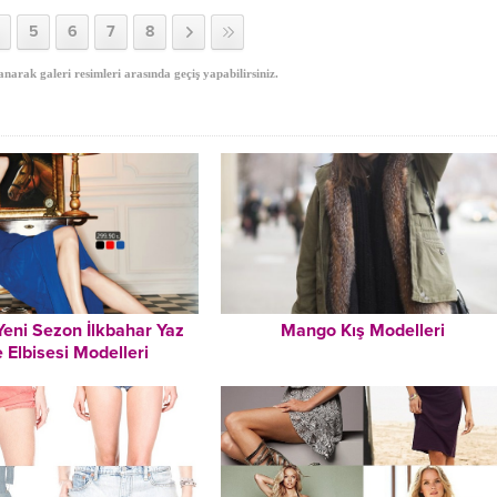
5
6
7
8
anarak galeri resimleri arasında geçiş yapabilirsiniz.
 Yeni Sezon İlkbahar Yaz
Mango Kış Modelleri
 Elbisesi Modelleri