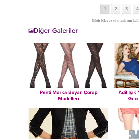
1
2
3
4
Bilgi: Klavye yön tuşlarını kull
Diğer Galeriler
Penti Marka Bayan Çorap
Adil Işık
Modelleri
Gece