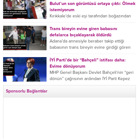
Ergüder aklıma ilk ölümün...
Bulut’un son görüntüsü ortaya çıktı: Ölmek
istemiyorum
Kırıkkale’de eski eşi tarafından boğazından
bıçaklanan Emine Bulut’un “Ben ölmek
istemiyorum” demesi ve yanında bulunan 10
Trans bireyin evine giren babasını
yaşındaki kızının “Anne lütfen...
defalarca bıçaklayarak öldürdü
Adana’da annesiyle beraber takip ettiği
babasının trans bireyin evine girdiği gören
cani, babasını vücudunun çeşitli yerlerinden
bıçaklayarak öldürdü. Adana’da bir...
İYİ Parti’de bir “Bahçeli” istifası daha:
Evime dönüyorum
MHP Genel Başkanı Devlet Bahçeli’nin “geri
dönün” çağrısının ardından İYİ Parti Kepez
İlçe Başkan Yardımcısı Özgür Avcı “Evime
Sponsorlu Bağlantılar
dönüyorum” deyip...