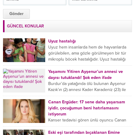
GÜNCEL KONULAR
Uyuz hastalığı
Uyuz hem insanlarda hem de hayvanlarda
görülebilen, ama gözle görülmeyen bir tür
mikroplu böcek hastalığıdır. Uyuz hastalığı
(Urticaria), deride veya...
Yaşamını Yitiren Ayşenur’un annesi ve
dayısı tutuklandı! Şok eden ifade
Burdur’da yatağında ölü bulunan Ayşenur
Kazık’ın (2) annesi Kader Karadeniz (23) ile
dayısı Hızır Tunç Çetinkaya (19) tutuklandı.
Çetinkaya, ifadesinde...
Canan Ergüder: 17 sene daha yaşarsam
iyidir, çocuğumun beni hatırlamasını
istiyorum
Kanser tedavisi gören ünlü oyuncu Canan
Ergüder, hastalık sürecini anlattı: Meme
kanserine yakalanan ünlü oyuncu Canan
Eski eşi tarafından bıçaklanan Emine