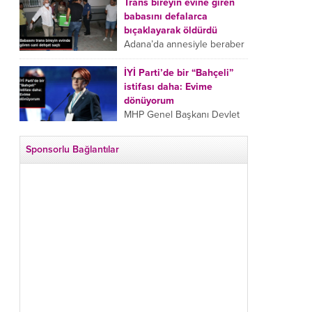
tarafından boğazından
Trans bireyin evine giren
bıçaklanan Emine Bulut’un
babasını defalarca
“Ben ölmek istemiyorum”
bıçaklayarak öldürdü
demesi ve yanında bulunan
Adana’da annesiyle beraber
10 yaşındaki kızının “Anne
takip ettiği babasının trans
lütfen...
bireyin evine girdiği gören
İYİ Parti’de bir “Bahçeli”
cani, babasını vücudunun
istifası daha: Evime
çeşitli yerlerinden
dönüyorum
bıçaklayarak öldürdü.
MHP Genel Başkanı Devlet
Adana’da bir...
Bahçeli’nin “geri dönün”
çağrısının ardından İYİ Parti
Sponsorlu Bağlantılar
Kepez İlçe Başkan Yardımcısı
Özgür Avcı “Evime
dönüyorum” deyip...