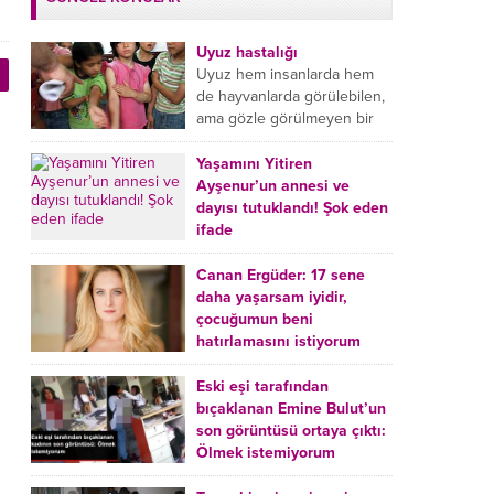
Uyuz hastalığı
Uyuz hem insanlarda hem
de hayvanlarda görülebilen,
ama gözle görülmeyen bir
tür mikroplu böcek
hastalığıdır. Uyuz hastalığı
Yaşamını Yitiren
(Urticaria), deride veya...
Ayşenur’un annesi ve
dayısı tutuklandı! Şok eden
ifade
Burdur’da yatağında ölü
bulunan Ayşenur Kazık’ın (2)
Canan Ergüder: 17 sene
annesi Kader Karadeniz (23)
daha yaşarsam iyidir,
ile dayısı Hızır Tunç
çocuğumun beni
Çetinkaya (19) tutuklandı.
hatırlamasını istiyorum
Çetinkaya, ifadesinde...
Kanser tedavisi gören ünlü
oyuncu Canan Ergüder,
Eski eşi tarafından
hastalık sürecini anlattı:
bıçaklanan Emine Bulut’un
Meme kanserine yakalanan
son görüntüsü ortaya çıktı:
ünlü oyuncu Canan Ergüder
Ölmek istemiyorum
aklıma ilk ölümün...
Kırıkkale’de eski eşi