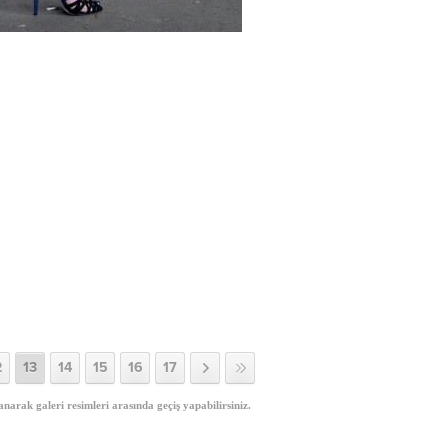
2
13
14
15
16
17
anarak galeri resimleri arasında geçiş yapabilirsiniz.