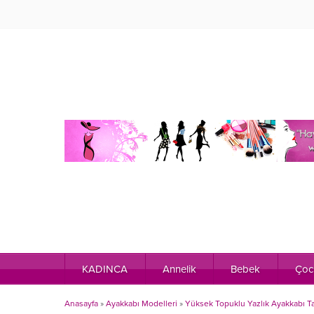
KADINCA
Annelik
Bebek
Çoc
Anasayfa
»
Ayakkabı Modelleri
»
Yüksek Topuklu Yazlık Ayakkabı Ta