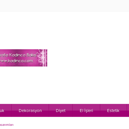
uk
Dekorasyon
Diyet
El İşleri
Estetik
sarımları