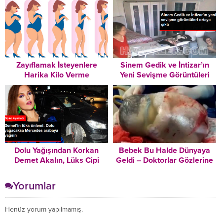
Ölmek istemiyorum
Zayıflamak İsteyenlere
Sinem Gedik ve İntizar’ın
Harika Kilo Verme
Yeni Sevişme Görüntüleri
Tavsiyeleri – Mutlaka
Ortaya Çıktı
Okuyun!
Dolu Yağışından Korkan
Bebek Bu Halde Dünyaya
Demet Akalın, Lüks Cipi
Geldi – Doktorlar Gözlerine
Yerine İlker Ayrık’ın
İnanamadılar
Yarışmasından Kazandığı
Yorumlar
Arabayı Kullandı
Henüz yorum yapılmamış.