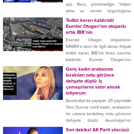
fotoğrafıyla büyük beğeni topladı.
açtı. Baro, yönetmeliğin ‘Haber
MİNİ ETEĞİYLE POZ VERDİ Kanal
alma ve verme özgürlüğüne
D’nin yeni dizisi Zalim İstanbul’da
doğrudan müdahale’ niteliği
Tedbir kararı kaldırıldı!
Damla Karaçay karakterine hayat...
taşıdığını belirtildi. Ankara Barosu, 1
Esenler Otogarı’nın otoparkı
Ağustos tarihinde Resmi Gazete’de
artık İBB’nin
yayınlanarak yürürlüğe giren ve
Esenler Otogarı otoparkının
Radyo ve Televizyon Üst Kurulu ile
İSPARK’a devri ile ilgili alınan ihtiyati
Bilgi Teknolojileri ve İletişim
tedbir kararı, İBB’nin itirazı üzerine
Kurumu tarafından hazırlanan
kaldırıldı. Esenler Otogarı’nın
‘Radyo, Televizyon ve İsteğe Bağlı...
otoparkının İSPARK’a devri ile ilgili
Genç kadın arabasına
alınan ihtiyati tedbir kararı, İstanbul
bırakılan notu görünce
Büyükşehir Belediyesi’nin itirazı
dehşete düştü: İç
üzerine kaldırıldı. İBB Başkanı
çamaşırlarını satın almak
Ekrem İmamoğlu, perşembe günü
istiyorum
16.00 itibari ile otoparkın İSPARK’a
Avustralya’da yaşayan 29 yaşındaki
devrinin yapılacağını, Kurban
Tess Scorrar isimli kadın, arabasının
Bayramı boyunca da ücretsiz...
ön camına bırakılmış notu görünce
dehşete düştü. Avustralya’nın
Brisbane kentinde yaşayan Tess
Son dakika! AK Parti sözcüsü
Scorrar isimli kadın, arabasının ön