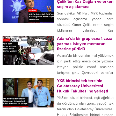
Çelik’ten Kaz Dağları ve erken
camına bırakılmış notu görünce
seçim açıklaması
neye uğradığını şaşırdı. 29
Son dakika! AK Parti MYK toplantısı
yaşındaki Scorrar, dün öğleden
sonrası açıklama yapan parti
sonra arabasına binmek üzereyken
sözcüsü Ömer Çelik, erken seçim
arabanın ön camında bir not gördü.
iddialarını yalanladı. Kaz
Notta ”Seni...
Dağları’ndaki maden arama
Adana’da bir grup esnaf, ceza
çalışmalarıyla ilgili olarak da
yazmak isteyen memurun
konuşan Çelik, “Çevre meselesiyle
üzerine yürüdü
ilgili olarak çok yüksek bir
Adana’da bir esnafın mal yüklemek
hassasiyete sahibiz” dedi. AK Parti
için park ettiği araca ceza yazmak
Merkez Yürütme
isteyen polisle esnaf arasında
Kurulu,Cumhurbaşkanı ve AK Parti
tartışma çıktı. Çevredeki esnaflar
Genel Başkanı Recep Tayyip
polisin üzerine yürüyünce yaşanan
YKS birincisi tek tercihle
Erdoğan...
arbedede 2 kişi yaralandı, 3 kişi
Galatasaray Üniversitesi
gözaltına alındı. Adana’da bir iş yeri
Hukuk Fakültesi’ne yerleşti
sahibinin dükkanının önünde mal
YKS’de sözel birincisi, eşit ağırlıkta
yüklediği arazi aracına park cezası
da dördüncü olan genç, yaptığı tek
yazmak isteyen trafik polisi ile
tercih olan Galatasaray Üniversitesi
esnaf...
Hukuk Fakültesine birinci sıradan