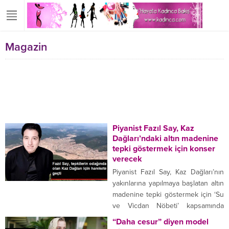
Magazin
Piyanist Fazıl Say, Kaz
Dağları’ndaki altın madenine
tepki göstermek için konser
verecek
Piyanist Fazıl Say, Kaz Dağları’nın
yakınlarına yapılmaya başlatan altın
madenine tepki göstermek için ‘Su
ve Vicdan Nöbeti’ kapsamında
Çanakkale’de konser verecek.
“Daha cesur” diyen model
Dünyaca ünlü piyanist ve besteci