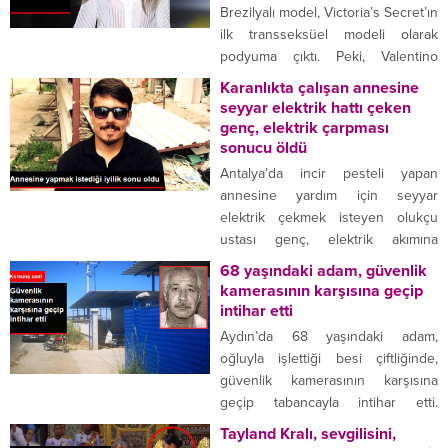
Çocuklarına olan düşkünlüğü
Brezilyalı model, Victoria’s Secret’ın
paylaşımlarına da yansıyan
ilk transseksüel modeli olarak
Çilingiroğlu’nun son paylaşımı ise
podyuma çıktı. Peki, Valentino
takipçilerinin hoşuna gitmedi.
Sampaio kimdir? Kısa süre önce
Karanlıkta çalışan annesine
PAYLAŞIMIYLA LİNÇ EDİLDİ Feraye
‘Vogue’ dergisine kapak olan
seyyar elektrik hattı çeken
Tanyolaç’tan...
Sampaio, Instagram’da paylaştığı
genç, elektrik çarpması
fotoğrafla artık Victoria’s Secret’da
sonucu öldü
olduğunu duyurdu. Gelişmenin
Antalya’da incir pesteli yapan
ardından Valentino Sampaio’nun
annesine yardım için seyyar
eski hali ise merak konusu oldu.
elektrik çekmek isteyen olukçu
”TRANSLARIN OLAMAYACAĞI
ustası genç, elektrik akımına
KADAR GÜZEL BİR YER”...
kapılarak öldü. Antalya’nın
68 yaşındaki adam, güvenlik
Manavgat ilçesinde incir pesteli
kamerasının karşısına geçip
yapan annesine yardım için seyyar
intihar etti
elektrik çekmek isteyen olukçu
Aydın’da 68 yaşındaki adam,
ustası genç elektrik akımına
oğluyla işlettiği besi çiftliğinde,
kapılarak yaşamını yitirdi. Acil
güvenlik kamerasının karşısına
serviste görevli doktor ve diğer
geçip tabancayla intihar etti.
görevliler, Manavgat Devlet
Aydın’ın Efeler ilçesinde, Süleyman
Tayland Kralı, sevgilisini,
Hastanesine getirilen...
Ş. (68), oğluyla işlettiği besi