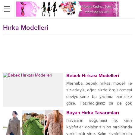
Hırka Modelleri
Bebek Hırkası Modelleri
Merhaba, bebek hırkası modeli ile
sizlerleyiz, eğer sizde örgü örmeyi
seviyorsanız bu yazımız tam size
göre. Hazırladığımız bir de çok
güzel bir galerimiz var sizler için,
Bayan Hırka Tasarımları
galerimizde ilk sırada yer alan
Havaların soğuması ile, kalın
küçük prenseslerimiz için yapılmış
kıyafetler dolabınızın ön sıralarında
hırkayı çok beğeneceksiniz. İkinci
yerini aldı yine. Kalın kıyafetlerinin