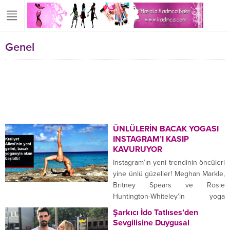
Genel
ÜNLÜLERİN BACAK YOGASI
INSTAGRAM’I KASIP
KAVURUYOR
Instagram’ın yeni trendinin öncüleri
yine ünlü güzeller! Meghan Markle,
Britney Spears ve Rosie
Huntington-Whiteley’in yoga
pozları Instagram’ın yeni trendi
Şarkıcı İdo Tatlıses’den
oldu. Gelin o unutulmaz
Sevgilisine Duygusal