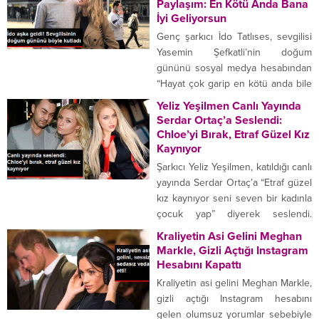
paylaşımlara birlikte bakalım..
Paylaşım: En Kötü Anda Bana
1Meghan Markle İngiliz Kraliyet
İyi Geliyorsun
Ailesi’nin gündemden düşmeyen
Genç şarkıcı İdo Tatlıses, sevgilisi
gelini Meghan Markle, evlenmeden
Yasemin Şefkatli’nin doğum
önce verdiği yoga pozlarıyla
gününü sosyal medya hesabından
gündeme gelmiş çok
“Hayat çok garip en kötü anda bile
konuşulmuştu. Nişanlanmadan
bana iyi geliyorsun” sözleriyle
Yeliz Yeşilmen Canlı Yayında
önce yogaya olan tutkusunu...
kutladı. Usta sanatçı İbrahim
Serdar Ortaç’a Seslendi:
Tatlıses’in oğlu İdo Tatlıses, bir
Chloe’yi Bırak, Etraf Güzel Kız
süre önce ayrılıp barıştığı sevgilisi
Kaynıyor
Yasemin Şefkatli’nin yeni yaşının
Şarkıcı Yeliz Yeşilmen, katıldığı canlı
sosyal medya hesabından yaptığı
yayında Serdar Ortaç’a “Etraf güzel
duygusal paylaşımla kutladı. “EN
kız kaynıyor seni seven bir kadınla
KÖTÜ...
çocuk yap” diyerek seslendi.
Evlendikten sonra Adana’ya
Kraliyetin Asi Gelini Meghan
yerleşen şarkıcı Yeliz Yeşilmen,
Markle, Gizli Açtığı Instagram
Kanal D ekranlarında yayınlanan
Hesabını Kapattı
‘Müge ve Gülşen’le 2. Sayfa’
Kraliyetin asi gelini Meghan Markle,
programına konuk oldu. Yeşilmen,
gizli açtığı Instagram hesabını
Serdar Ortaç’ın eşi Chloe
gelen olumsuz yorumlar sebebiyle