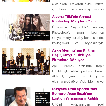
anları sosyal medya hesabından
ailesinden isteyerek tuzlu kahve
takipçileriyle paylaşan Yeliz
içti. Oyuncu bu anları sosyal medya
Yeşilmen, hacamat hakkında
hesabından takipçileriyle de
Aleyna Tilki’nin Annesi
takipçilerine bilgi vermeyi de ihmal
paylaşmayı ihmal etmedi. Oyuncu
Photoshop Mağduru Oldu
etmedi. Yeliz Yeşilmen’in bir...
Belit Özükan, bir süredir birlikte
Ünlü şarkıcı Aleyna Tilki’nin annesi,
olduğu Sattas grubunun solisti
Photoshop’un ayarını kaçırınca
Orçun Sünear ile evleniyor. Çift,
sosyal medyada alay konusu oldu.
evlilik sürecinde alışılagelen
Paylaşımları ve söylemleriyle
durumların dışına çıktı ve oyuncu
gündem olan Aleyna Tilki’nin
Aşk-ı Memnu’nun Kilit İsmi
erkek arkadaşını...
annesi Havva Öztel de fotoşop
Beşir, Kuzgun Dizisiyle
akımına uydu. Anne Öztel,
Ekranlara Dönüyor
Hollanda’nın Amsterdam şehrinde
Aşk-ı Memnu dizisinde Beşir
çektirdiği fotoğrafa Photoshop
karakteriyle yılıdızı parlayan Baran
uygulayınca, rezil oldu. KENDİSİNİ
Akbulut, yeni dizi Kuzgun’la
İNCELTMEK İSTERKEN ETRAFI
ekranlara dönüyor. Aşk-ı Memnu ve
YAMULTTU Kendisini inceltmek
Yedi Güzel Adam dizisinde başarılı
Dünyaca Ünlü Sporcu Yoel
isterken etrafı yamultan Havva
oyunculuğuyla göz dolduran Baran
Romero, Acun Ilıcalı’nın
Öztel’e...
Akbulut yeniden dizi setlerine
Exatlon Yarışmasına Katıldı
döndü. Star TV’nin iddialı dizisi
UFC’nin yıldızlarından Yoel