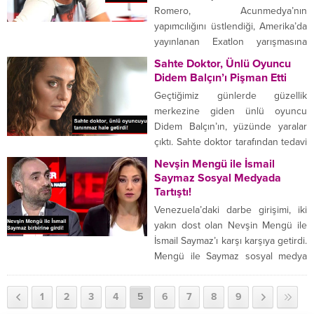
Kuzgun’un kadrosuna dahil oyuncu
Romero, Acunmedya’nın
Yusuf karakterine hayat verecek.
yapımcılığını üstlendiği, Amerika’da
ROL ALDIĞI DİZİLERDE ADINDAN
yayınlanan Exatlon yarışmasına
SÖZ ETTİRDİ Bir...
katıldı. Haberi duyuran Ilıcalı,
Sahte Doktor, Ünlü Oyuncu
“Gurur yaşıyoruz” notuyla
Didem Balçın’ı Pişman Etti
paylaşımda bulundu. Geçen sezon
Geçtiğimiz günlerde güzellik
antrenmanlarını yaptığı salonda her
merkezine giden ünlü oyuncu
gün Exatlon izleyen Yoel
Didem Balçın’ın, yüzünde yaralar
Romero’nun Exatlon yarışmasına
çıktı. Sahte doktor tarafından tedavi
katılması UFC’de ‘ABD’li karma
edildiğini öğrenen Balçın, güzellik
Nevşin Mengü ile İsmail
dövüş sanatları organizatör şirketi)
merkezi ve doktordan şikayetçi
Saymaz Sosyal Medyada
Amerika ve Instagram’da büyük
oldu. Oyuncu Didem Balçın’ın
Tartıştı!
yankı uyandırdı. Acun Ilıcalı’dan
yüzünde yaptırdığı estetik
Venezuela’daki darbe girişimi, iki
kendisini...
uygulama sonucunda yaralar çıktı.
yakın dost olan Nevşin Mengü ile
Güzellik merkezinde kendine
İsmail Saymaz’ı karşı karşıya getirdi.
tedavi uygulayan doktorun sahte
Mengü ile Saymaz sosyal medya
olduğunu öğrenen Balçın, güzellik
üzerinden atıştı. Venezuela’daki
merkezi ve doktordan şikayetçi...
darbe girişimi iki yakın dost olan
1
2
3
4
5
6
7
8
9
gazeteci Nevşin Mengü ile İsmail