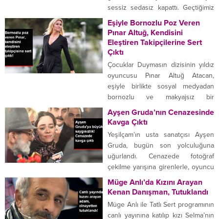
Loughnan’a sitem ederek Serdar
sessiz sedasız kapattı. Geçtiğimiz
Ortaç’a başka...
yıl Prens Harry ile evlenen eski
Eşiyle Bornozlu Poz Veren
oyuncu Meghan Markle,
Pınar Altuğ, Kendisini
nişanlanmadan önce Instagram
Eleştiren Takipçilerine Sert
hesabını kapatmıştı. The Sun’ın
Çıktı
haberine göre; evlendikten sonra
Çocuklar Duymasın dizisinin yıldız
hesaplarını kapatan Markle’ın,
oyuncusu Pınar Altuğ Atacan,
gizlice yeniden hesabını açtığı
eşiyle birlikte sosyal medyadan
ortaya çıktı. Ancak Prens Harry’nin
bornozlu ve makyajsız bir
eşi,...
fotoğrafını yayınladı. Altuğ, gelen
Ayşen Gruda’nın Cenazesinde
olumsuz yorumlara sert tepki verdi.
Kavga Çıktı
Ünlüler arasında son zamanlarda
Yeşilçam’ın usta sanatçısı Ayşen
trend olan bornuzlu poz verme
Gruda, bugün son yolculuğuna
modasına Pınar Altuğ ve eşi
uğurlandı. Cenazede fotoğraf
Yağmur Atacan da katıldı. Altuğ
çekilme yarışına girenlerle, oyuncu
hem makyajsız hem de bornozlu
Işıl Yücesoy arasında kavga çıktı.
Müge Anlı’da Kızını Arayan
haliyle...
Usta oyuncunun cenazesi
Kenan Danışman, Tutuklandı
Zincirlikuyu Camii’ne getirildi.
Müge Anlı ile Tatlı Sert programının
Torunu Emre Gruda tabutun
canlı yayınına katılıp kızı Selma’nın