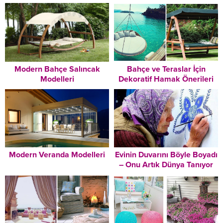
Modern Bahçe Salıncak
Bahçe ve Teraslar İçin
Modelleri
Dekoratif Hamak Önerileri
Modern Veranda Modelleri
Evinin Duvarını Böyle Boyadı
– Onu Artık Dünya Tanıyor