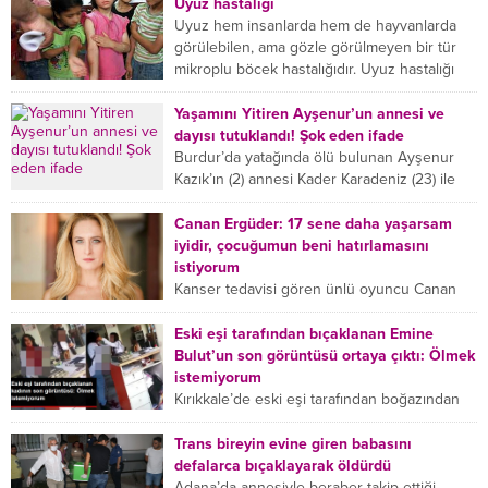
Uyuz hastalığı
Uyuz hem insanlarda hem de hayvanlarda
görülebilen, ama gözle görülmeyen bir tür
mikroplu böcek hastalığıdır. Uyuz hastalığı
(Urticaria), deride veya...
Yaşamını Yitiren Ayşenur’un annesi ve
dayısı tutuklandı! Şok eden ifade
Burdur’da yatağında ölü bulunan Ayşenur
Kazık’ın (2) annesi Kader Karadeniz (23) ile
dayısı Hızır Tunç Çetinkaya (19) tutuklandı.
Çetinkaya, ifadesinde...
Canan Ergüder: 17 sene daha yaşarsam
iyidir, çocuğumun beni hatırlamasını
istiyorum
Kanser tedavisi gören ünlü oyuncu Canan
Ergüder, hastalık sürecini anlattı: Meme
kanserine yakalanan ünlü oyuncu Canan
Eski eşi tarafından bıçaklanan Emine
Ergüder aklıma ilk ölümün...
Bulut’un son görüntüsü ortaya çıktı: Ölmek
istemiyorum
Kırıkkale’de eski eşi tarafından boğazından
bıçaklanan Emine Bulut’un “Ben ölmek
istemiyorum” demesi ve yanında bulunan 10
Trans bireyin evine giren babasını
yaşındaki kızının “Anne lütfen...
defalarca bıçaklayarak öldürdü
Adana’da annesiyle beraber takip ettiği