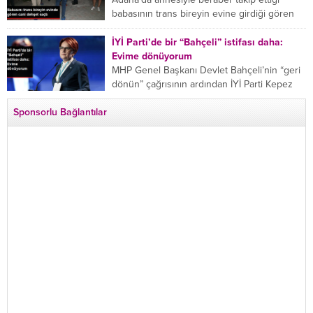
babasının trans bireyin evine girdiği gören
cani, babasını vücudunun çeşitli yerlerinden
bıçaklayarak öldürdü. Adana’da bir...
İYİ Parti’de bir “Bahçeli” istifası daha:
Evime dönüyorum
MHP Genel Başkanı Devlet Bahçeli’nin “geri
dönün” çağrısının ardından İYİ Parti Kepez
İlçe Başkan Yardımcısı Özgür Avcı “Evime
Sponsorlu Bağlantılar
dönüyorum” deyip...