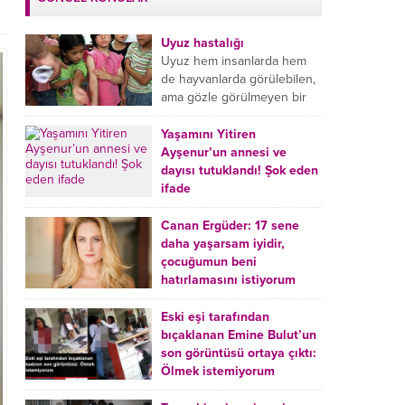
Uyuz hastalığı
Uyuz hem insanlarda hem
de hayvanlarda görülebilen,
ama gözle görülmeyen bir
tür mikroplu böcek
hastalığıdır. Uyuz hastalığı
Yaşamını Yitiren
(Urticaria), deride veya...
Ayşenur’un annesi ve
dayısı tutuklandı! Şok eden
ifade
Burdur’da yatağında ölü
bulunan Ayşenur Kazık’ın (2)
Canan Ergüder: 17 sene
annesi Kader Karadeniz (23)
daha yaşarsam iyidir,
ile dayısı Hızır Tunç
çocuğumun beni
Çetinkaya (19) tutuklandı.
hatırlamasını istiyorum
Çetinkaya, ifadesinde...
Kanser tedavisi gören ünlü
oyuncu Canan Ergüder,
Eski eşi tarafından
hastalık sürecini anlattı:
bıçaklanan Emine Bulut’un
Meme kanserine yakalanan
son görüntüsü ortaya çıktı:
ünlü oyuncu Canan Ergüder
Ölmek istemiyorum
aklıma ilk ölümün...
Kırıkkale’de eski eşi