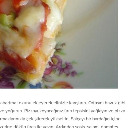
abartma tozunu ekleyerek elinizle karıştırın. Ortasını havuz gibi
e yoğurun. Pizzayı koyacağınız fırın tepsisini yağlayın ve pizza
rmaklarınızla çekiştirerek yükseltin. Salçayı bir bardağın içine
zerine döküp fırça ile yayın. Ardından sosis, salam, domates,