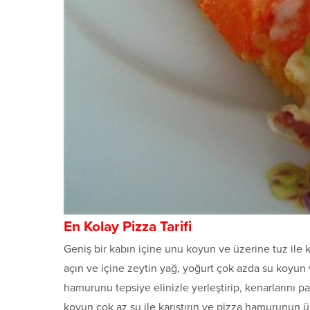
En Kolay Pizza Tarifi
Geniş bir kabın içine unu koyun ve üzerine tuz ile k
açın ve içine zeytin yağ, yoğurt çok azda su koyun v
hamurunu tepsiye elinizle yerleştirip, kenarlarını pa
koyun çok az su ile karıştırın ve pizza hamurunun ü