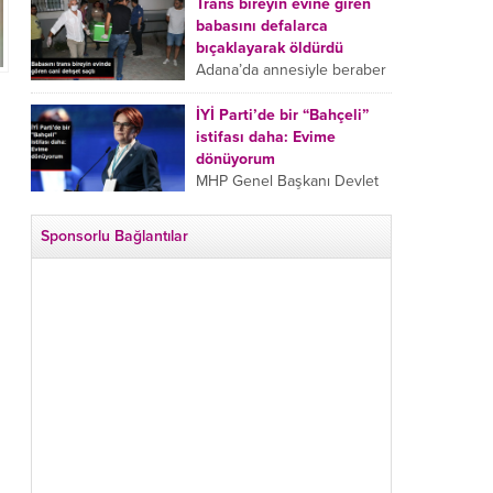
tarafından boğazından
Trans bireyin evine giren
bıçaklanan Emine Bulut’un
babasını defalarca
“Ben ölmek istemiyorum”
bıçaklayarak öldürdü
demesi ve yanında bulunan
Adana’da annesiyle beraber
10 yaşındaki kızının “Anne
takip ettiği babasının trans
lütfen...
bireyin evine girdiği gören
İYİ Parti’de bir “Bahçeli”
cani, babasını vücudunun
istifası daha: Evime
çeşitli yerlerinden
dönüyorum
bıçaklayarak öldürdü.
MHP Genel Başkanı Devlet
Adana’da bir...
Bahçeli’nin “geri dönün”
çağrısının ardından İYİ Parti
Sponsorlu Bağlantılar
Kepez İlçe Başkan Yardımcısı
Özgür Avcı “Evime
dönüyorum” deyip...