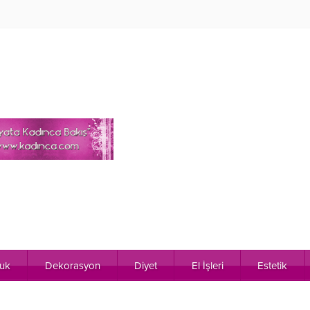
uk
Dekorasyon
Diyet
El İşleri
Estetik