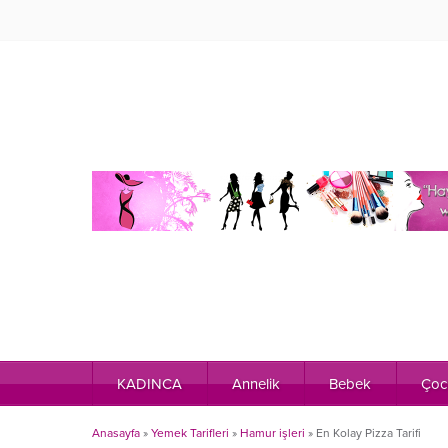
KADINCA
Annelik
Bebek
Çoc
Anasayfa
»
Yemek Tarifleri
»
Hamur işleri
»
En Kolay Pizza Tarifi