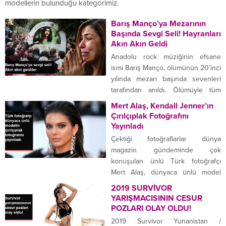
modellerin bulunduğu kategorimiz.
Barış Manço’ya Mezarının
Başında Sevgi Seli! Hayranları
Akın Akın Geldi
Anadolu rock müziğinin efsane
ismi Barış Manço, ölümünün 20’inci
yılında mezarı başında sevenleri
tarafından anıldı. Ölümüyle tüm
Türkiye’yi yasa boğan Barış
Mert Alaş, Kendall Jenner’ın
Manço’yu sevenleri unutmadı. Ünlü
Çırılçıplak Fotoğrafını
sanatçı, ölümünün 20.
Yayınladı
yıldönümünde eşi, çocukları ve çok
Çektiği fotoğraflarlar dünya
sayıda hayranının katılımı ile mezarı
magazin gündeminde çok
başında anıldı. İstanbul Büyükşehir
konuşulan ünlü Türk fotoğrafçı
Belediyesi, ölümünün 20.
Mert Alaş, dünyaca ünlü model
yıldönümü nedeni ile Kadıköy ve...
Kendall Jenner’ın çıplak
2019 SURVİVOR
fotoğraflarını sosyal medya
YARIŞMACISININ CESUR
hesabından yayınladı. FOTOĞRAFA
POZLARI OLAY OLDU!
BİNLERCE YORUM YAPILDI Çektiği
2019 Survivor Yunanistan /