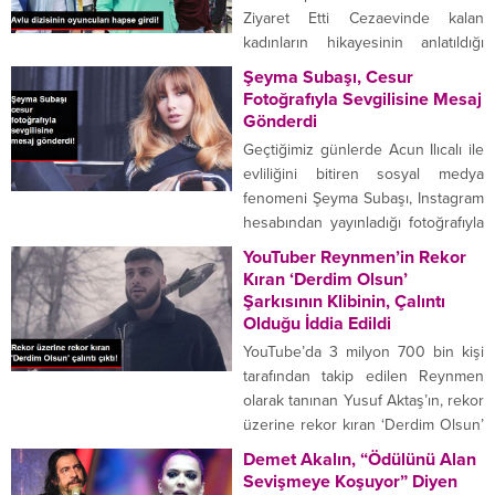
özledim.” dedi. ABD’nin Miami
Ziyaret Etti Cezaevinde kalan
eyaletinde kaza geçirerek zor
kadınların hikayesinin anlatıldığı
günler yaşayan Chloe Ortaç,
Avlu dizisi oyuncuları, Bakırköy
Şeyma Subaşı, Cesur
Serdar Ortaç ile boşanacakları...
Kadın Kapalı Ceza İnfaz Kurumunu
Fotoğrafıyla Sevgilisine Mesaj
ziyaret etti. Cezaevinde kalan
Gönderdi
kadınların hikayesinin anlatıldığı
Geçtiğimiz günlerde Acun Ilıcalı ile
Avlu dizisi oyuncuları, Bakırköy
evliliğini bitiren sosyal medya
Kadın Kapalı Ceza İnfaz Kurumunu
fenomeni Şeyma Subaşı, Instagram
ziyaret etti. TUTUKLULARIN
hesabından yayınladığı fotoğrafıyla
YAPTIĞI TAKILAR HEDİYE EDİLDİ
büyük merak uyandırdı. Subaşı
YouTuber Reynmen’in Rekor
Adalet Bakanlığının...
fotoğrafa, “Sen kaybolmuş
Kıran ‘Derdim Olsun’
diyorsun, ben de buldum…” notunu
Şarkısının Klibinin, Çalıntı
ekledi. Geçtiğimiz günlerde Acun
Olduğu İddia Edildi
Ilıcalı ile evliliğini bitiren sosyal
YouTube’da 3 milyon 700 bin kişi
medya fenomeni Şeyma Subaşı,
tarafından takip edilen Reynmen
Instagram hesabından yayınladığı
olarak tanınan Yusuf Aktaş’ın, rekor
son kare ile büyük merak
üzerine rekor kıran ‘Derdim Olsun’
uyandırdı....
şarkısının klibinin çalıntı olduğu
Demet Akalın, “Ödülünü Alan
iddia edildi. YouTube’da 3 milyon
Sevişmeye Koşuyor” Diyen