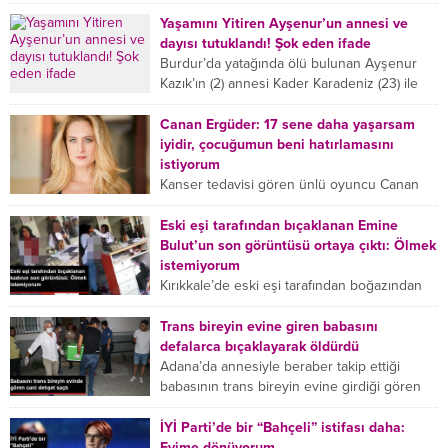
(Urticaria), deride veya...
haberleriyle ilgili açıklama yapan...
Yaşamını Yitiren Ayşenur’un annesi ve
dayısı tutuklandı! Şok eden ifade
Burdur’da yatağında ölü bulunan Ayşenur
Kazık’ın (2) annesi Kader Karadeniz (23) ile
dayısı Hızır Tunç Çetinkaya (19) tutuklandı.
Çetinkaya, ifadesinde...
Canan Ergüder: 17 sene daha yaşarsam
iyidir, çocuğumun beni hatırlamasını
istiyorum
Kanser tedavisi gören ünlü oyuncu Canan
Ergüder, hastalık sürecini anlattı: Meme
kanserine yakalanan ünlü oyuncu Canan
Eski eşi tarafından bıçaklanan Emine
Ergüder aklıma ilk ölümün...
Bulut’un son görüntüsü ortaya çıktı: Ölmek
istemiyorum
Kırıkkale’de eski eşi tarafından boğazından
bıçaklanan Emine Bulut’un “Ben ölmek
istemiyorum” demesi ve yanında bulunan 10
Trans bireyin evine giren babasını
yaşındaki kızının “Anne lütfen...
defalarca bıçaklayarak öldürdü
Adana’da annesiyle beraber takip ettiği
babasının trans bireyin evine girdiği gören
cani, babasını vücudunun çeşitli yerlerinden
bıçaklayarak öldürdü. Adana’da bir...
İYİ Parti’de bir “Bahçeli” istifası daha:
Evime dönüyorum