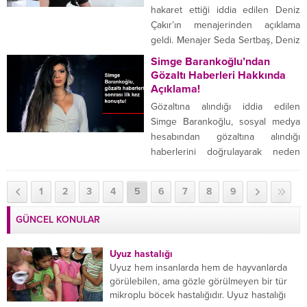
Ecevit’in “Bu kadına haddini
hakaret ettiği iddia edilen Deniz
bildirin” sözleri üzerine Meclis’ten
Çakır’ın menajerinden açıklama
çıkarılan Merve Kavakçı, bu kez
geldi. Menajer Seda Sertbaş, Deniz
Cumhurbaşkanı Erdoğan’ın
Çakır’ın sette olduğunu, basına
Simge Barankoğlu’ndan
danışmanı olan kızıyla gündemde…
servis edilen fotoğrafların ise arşiv
Gözaltı Haberleri Hakkında
HAYATI...
olduğunu açıkladı. Bir kafede 6
Açıklama!
başörtülü kadına hakaret ettiği
Gözaltına alındığı iddia edilen
iddia edilen Deniz Çakır’ın
Simge Barankoğlu, sosyal medya
menajerinden açıklama geldi.
hesabından gözaltına alındığı
Menajer Seda Sertbaş, Deniz
haberlerini doğrulayarak neden
Çakır’ın sette olduğunu,...
gözaltına alındığını açıkladı.
Barankoğlu, “Diğer haberlerin
1
2
3
4
5
6
7
8
9
doğruluk payı yoktur arkadaşlar.”
ifadelerini kullandı. Ünlü sosyal
GÜNCEL KONULAR
medya fenomeni Simge
Barankoğlu sosyal medya
Uyuz hastalığı
hesabından gözaltına alındığı
Uyuz hem insanlarda hem de hayvanlarda
haberlerini yalanladı. “DOĞRULUK
görülebilen, ama gözle görülmeyen bir tür
PAYI YOKTUR” Instagram
mikroplu böcek hastalığıdır. Uyuz hastalığı
hesabından gözaltına alındığı