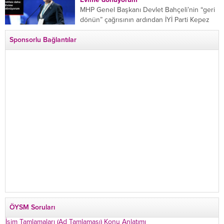
MHP Genel Başkanı Devlet Bahçeli’nin “geri
dönün” çağrısının ardından İYİ Parti Kepez
İlçe Başkan Yardımcısı Özgür Avcı “Evime
Sponsorlu Bağlantılar
dönüyorum” deyip...
ÖYSM Soruları
İsim Tamlamaları (Ad Tamlaması) Konu Anlatımı