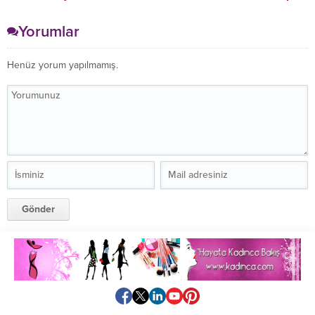
Ortaya Çıktı
Yerine İlker Ayrık’ın
Yarışmasından Kazandığı
Yorumlar
Arabayı Kullandı
Henüz yorum yapılmamış.