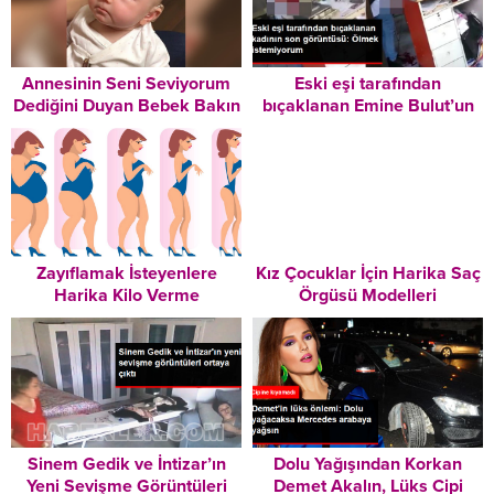
Annesinin Seni Seviyorum
Eski eşi tarafından
Dediğini Duyan Bebek Bakın
bıçaklanan Emine Bulut’un
Nasıl Duygulandı
son görüntüsü ortaya çıktı:
Ölmek istemiyorum
Zayıflamak İsteyenlere
Kız Çocuklar İçin Harika Saç
Harika Kilo Verme
Örgüsü Modelleri
Tavsiyeleri – Mutlaka
Okuyun!
Sinem Gedik ve İntizar’ın
Dolu Yağışından Korkan
Yeni Sevişme Görüntüleri
Demet Akalın, Lüks Cipi