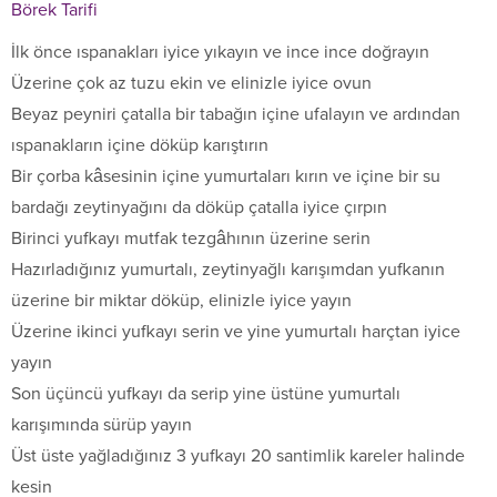
Börek Tarifi
İlk önce ıspanakları iyice yıkayın ve ince ince doğrayın
Üzerine çok az tuzu ekin ve elinizle iyice ovun
Beyaz peyniri çatalla bir tabağın içine ufalayın ve ardından
ıspanakların içine döküp karıştırın
Bir çorba kâsesinin içine yumurtaları kırın ve içine bir su
bardağı zeytinyağını da döküp çatalla iyice çırpın
Birinci yufkayı mutfak tezgâhının üzerine serin
Hazırladığınız yumurtalı, zeytinyağlı karışımdan yufkanın
üzerine bir miktar döküp, elinizle iyice yayın
Üzerine ikinci yufkayı serin ve yine yumurtalı harçtan iyice
yayın
Son üçüncü yufkayı da serip yine üstüne yumurtalı
karışımında sürüp yayın
Üst üste yağladığınız 3 yufkayı 20 santimlik kareler halinde
kesin